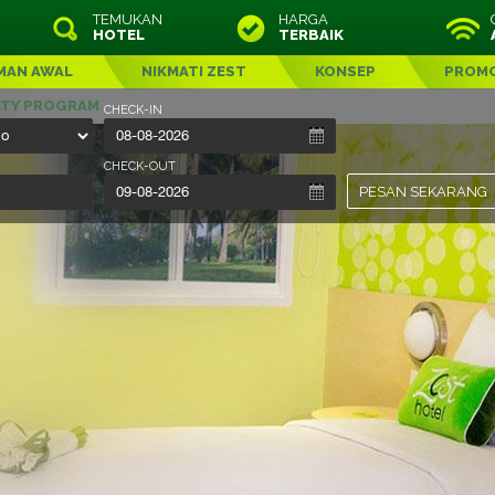
TEMUKAN
HARGA
HOTEL
TERBAIK
MAN AWAL
NIKMATI ZEST
KONSEP
PROM
LTY PROGRAM
CHECK-IN
CHECK-OUT
PESAN SEKARANG